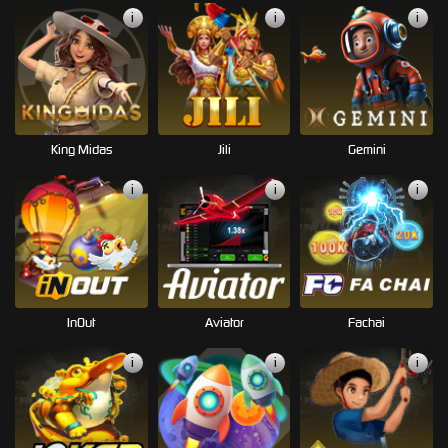
i
i
i
King Midas
Jili
Gemini
i
i
i
InOut
Aviator
Fachai
i
i
i