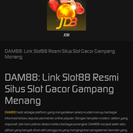
JDB
DAM88: Link Slot88 Resmi Situs Slot Gacor Gampang
Menang
DAM88: Link Slot88 Resmi
Situs Slot Gacor Gampang
Menang
DAM88
hadir sebagai platform yang menyediakan akses mudah menuju berbagai
informasi terbaru seputar permainan online populer. Dengan tampilan modern, sistem yang
responsif, dan kemudahan akses melalui berbagai perangkat, DAM88 menjadi salah satu
pilihan yang banyak dicari oleh pengguna yang menginginkan pengalaman bermain yang