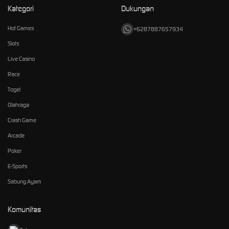
Kategori
Dukungan
Hot Games
+6287887657934
Slots
Live Casino
Race
Togel
Olahraga
Crash Game
Arcade
Poker
E-Sports
Sabung Ayam
Komunitas