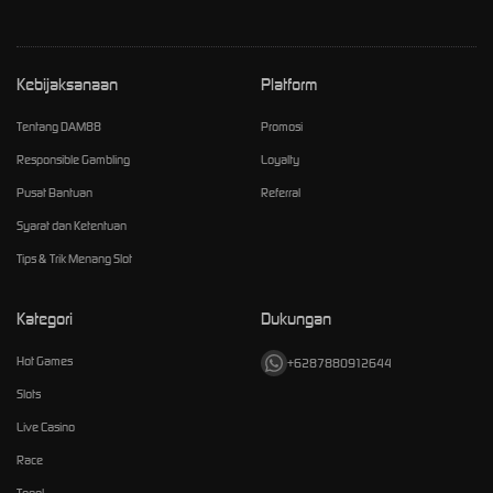
Kebijaksanaan
Platform
Tentang DAM88
Promosi
Responsible Gambling
Loyalty
Pusat Bantuan
Referral
Syarat dan Ketentuan
Tips & Trik Menang Slot
Kategori
Dukungan
Hot Games
+6287880912644
Slots
Live Casino
Race