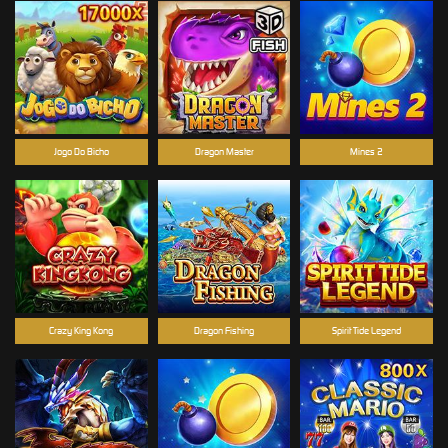
Jogo Do Bicho
Dragon Master
Mines 2
Crazy King Kong
Dragon Fishing
Spirit Tide Legend