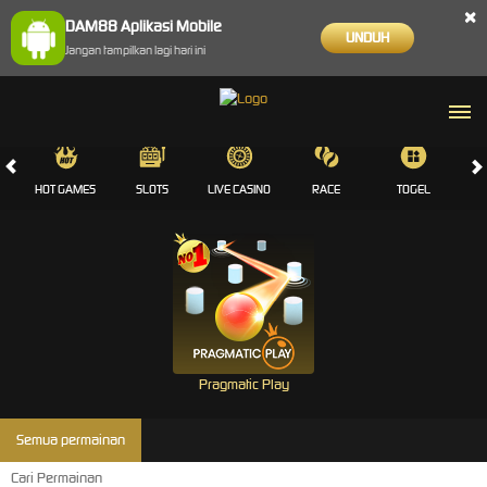
×
DAM88 Aplikasi Mobile
UNDUH
Jangan tampilkan lagi hari ini
Daftar
Masuk
HOT GAMES
SLOTS
LIVE CASINO
RACE
TOGEL
OL
Pragmatic Play
Semua permainan