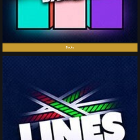
Blocks