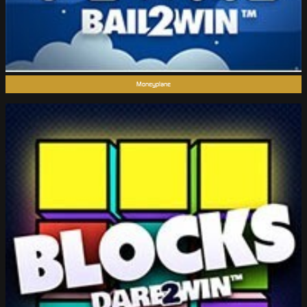
Moneyplane