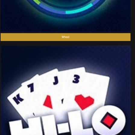
Wheel