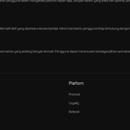
kan pengguna dalam mengakses platform kapan saja. Dengan sistem yang stabil dan optimal, pen
lternatif aktif yang diperbarui secara berkala. Hal ini membantu pengguna tetap terhubung deng
 permainan yang sedang banyak diminati. Pengguna dapat menemukan berbagai pilihan permaina
Platform
Promosi
Loyalty
Referral