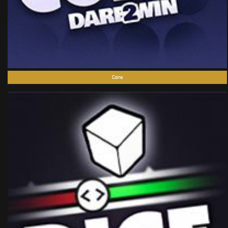
Coins