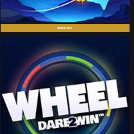
Speed Crash