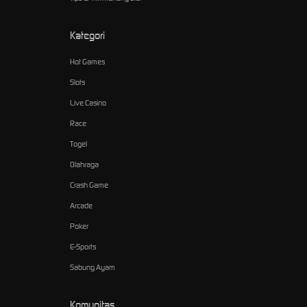
Kategori
Hot Games
Slots
Live Casino
Race
Togel
Olahraga
Crash Game
Arcade
Poker
E-Sports
Sabung Ayam
Komunitas