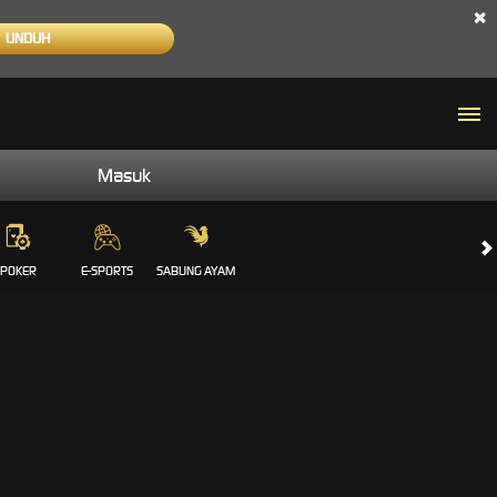
×
UNDUH
Masuk
POKER
E-SPORTS
SABUNG AYAM