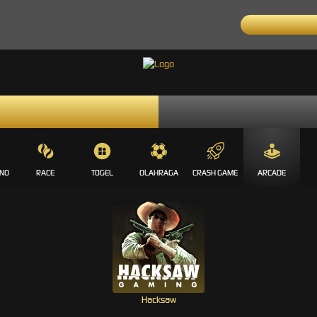
INO
RACE
TOGEL
OLAHRAGA
CRASH GAME
ARCADE
Hacksaw