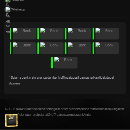
Whatsapp
* Selama bank maintenance dan bank offline deposit dan penarikan tidak dapat
diproses
©2026 DAM88 menawarkan berbagai macam provider pilihan terbaik dan didukung oleh
Layanan Pelanggan profesional 24/7 yang siap melayani Anda.