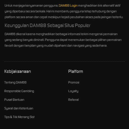
Untuk menjaga kenyamanan pengguna,
DAM88 Login
menghadirkan link alternatif aktif
yang diperbarui secara berkala. Hal ini membantu pengguna tetap terhubung dengan
platform secara aman dan cepat meskipun terjadi perubahan akses pada jaringan tertentu.
Keunggulan DAM88 Sebagai Situs Populer
DAM88 dikenal karena menghadirkan berbagai informasi terkini mengenai permainan
yang sedang banyak diminati. Pengguna dapat menemukan berbagai pilihan permainan
favorit dengan tampilan yang mudah dipahami dan navigasi yang sederhana.
Kebijaksanaan
Platform
Tentang DAM88
Promosi
Responsible Gambling
Loyalty
Pusat Bantuan
Referral
Syarat dan Ketentuan
Tips & Trik Menang Slot