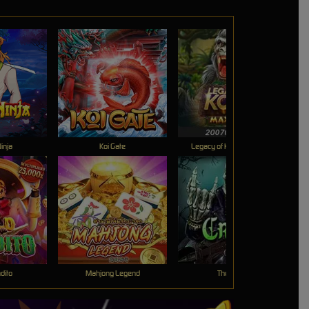
inja
Koi Gate
Legacy of Kong Maxways
dito
Mahjong Legend
The Crypt