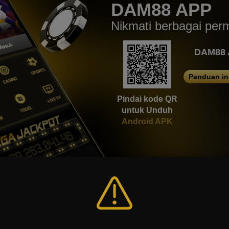
DAM88 APP
Nikmati berbagai pe
DAM88 
Panduan in
Pindai kode QR
untuk Unduh
Android APK