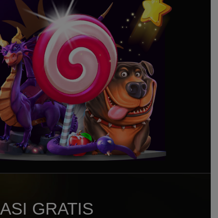
ASI GRATIS