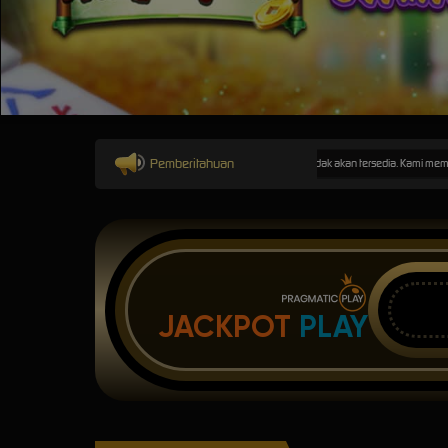
Pemberitahuan
.17 sampai 15.00.00. Selama waktu ini, CQ9 permainan tidak akan tersedia. Kami memohon maa
JACKPOT
PLAY