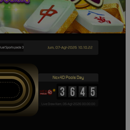
Jum, 07-Agt-2026 10.10.22
s pada 30-Jun-2026 dari 15.00.00 sampai 30-Sep-2026 15.00.00. Selama waktu ini, PP Virtual 
Nex4D Pools Day
Live Draw Kam, 06-Agt-2026 00.00.00