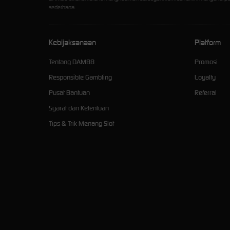
sederhana.
Kebijaksanaan
Platform
Tentang DAM88
Promosi
Responsible Gambling
Loyalty
Pusat Bantuan
Referral
Syarat dan Ketentuan
Tips & Trik Menang Slot