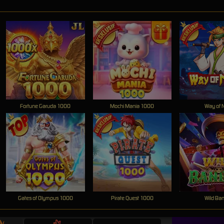
Fortune Garuda 1000
Mochi Mania 1000
Way of N
Gates of Olympus 1000
Pirate Quest 1000
Wild Ban