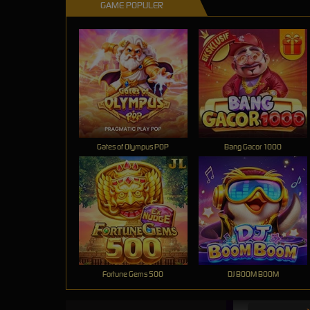
GAME POPULER
Gates of Olympus POP
Bang Gacor 1000
Fortune Gems 500
DJ BOOM BOOM