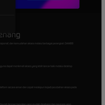
Menang
responsif, dan kemudahan akses melalui berbagai perangkat, DAM88
una dapat menikmati akses yang lebih lancar baik melalui desktop
 platform secara aman dan cepat meskipun terjadi perubahan akses pada
favorit dengan tampilan yang mudah dipahami dan navigasi yang