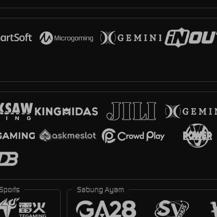
Sports
Sabung Ayam