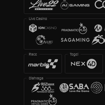
Live Casino
Race
Togel
Olahraga