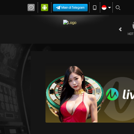
Main di Telegram
HOT