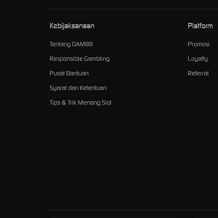
Kebijaksanaan
Platform
Tentang DAM88
Promosi
Responsible Gambling
Loyalty
Pusat Bantuan
Referral
Syarat dan Ketentuan
Tips & Trik Menang Slot