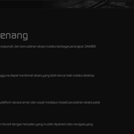
Menang
g responsif, dan kemudahan akses melalui berbagai perangkat, DAM88
guna dapat menikmati akses yang lebih lancar baik melalui desktop
an platform secara aman dan cepat meskipun terjadi perubahan akses pada
n favorit dengan tampilan yang mudah dipahami dan navigasi yang