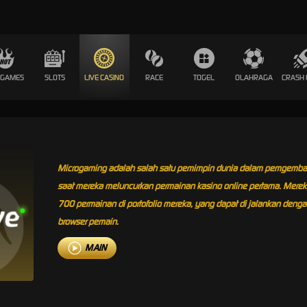
 GAMES
SLOTS
LIVE CASINO
RACE
TOGEL
OLAHRAGA
CRASH
Microgaming adalah salah satu pemimpin dunia dalam pemgembang
saat mereka meluncurkan permainan kasino online pertama. Mereka b
700 permainan di portofolio mereka, yang dapat di jalankan deng
browser pemain.
MAIN