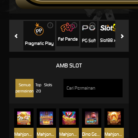
i
i
i
i
i
Facha
Fat Panda
Slot88 x PP
PG Soft
Pragmatic Play
AMB SLOT
Semua
Top
Slots
permainan
20
Mahjong Legend
Mahjong Legend Xmas
Mahjong of the Phoenix
Dino Gems
Mahjong Legacy