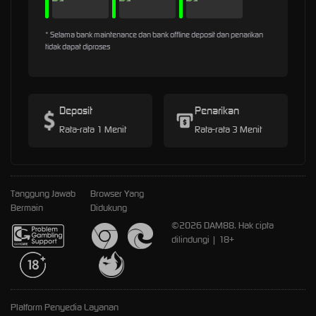
* Selama bank maintenance dan bank offline deposit dan penarikan
tidak dapat diproses
Deposit
Penarikan
Rata-rata 1 Menit
Rata-rata 3 Menit
Tanggung Jawab
Browser Yang
Bermain
Didukung
©2026 DAM88. Hak cipta
dilindungi | 18+
Platform Penyedia Layanan