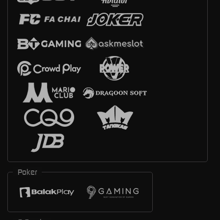
Poker