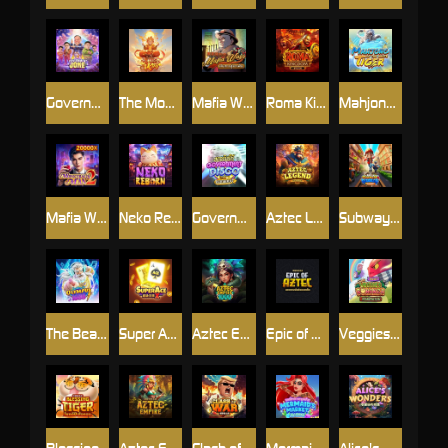
Government Joke
The Monkey King
Mafia Ways
Roma Kingdom
Mahjong of the White Tiger
Mafia Ways II : Metro Haven Heist
Neko Reborn
Government Disco
Aztec Legend
Subway Runner
The Beat of Olympus 1000
Super Ace X
Aztec Empire 1000
Epic of Aztec
Veggies Bonanza