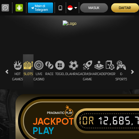
Main di
MASUK
DAFTAR
Telegram
HOT
SLOTS
LIVE
RACE
TOGEL
OLAHRAGA
CRASH
ARCADE
POKER
E-
SABUN
GAMES
CASINO
GAME
SPORTS
AYAM
IDR
12,685,
JACKPOT
PLAY