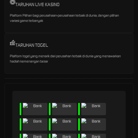
TARUHAN LIVE KASINO
Platform Pilihan bagi perusahaan-perusahaan terbaik di dunia, dengan pilihan
variasi game terbanyak
TARUHAN TOGEL
Platform togel yang menarik dari perusahan terbaik di dunia yang menawarkan
hadiah kemenangan besar