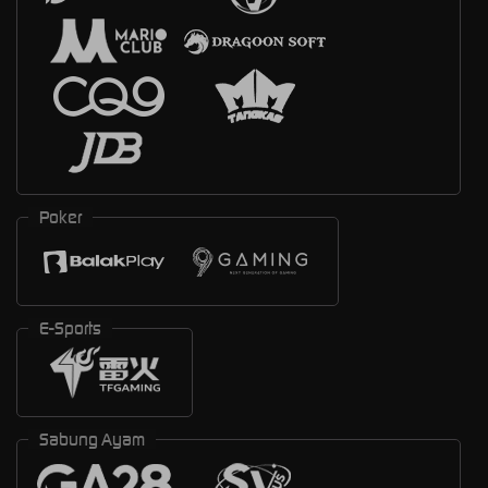
Poker
E-Sports
Sabung Ayam