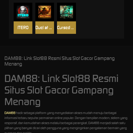
ITERO
Duel at Dawn
Cursed Crypt
DAM88: Link Slot88 Resmi Situs Slot Gacor Gampang
Menang
DAM88: Link Slot88 Resmi
Situs Slot Gacor Gampang
Menang
DAM88
hadir sebagai platform yang menyediakan akses mudah menuju berbagai
informasi terbaru seputar permainan online populer. Dengan tampilan modern, sistem yang
responsif, dan kemudahan akses melalui berbagai perangkat, DAM88 menjadi salah satu
pilihan yang banyak dicari oleh pengguna yang menginginkan pengalaman bermain yang