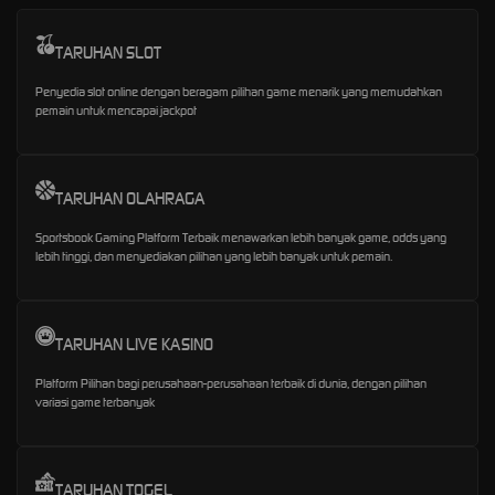
TARUHAN SLOT
Penyedia slot online dengan beragam pilihan game menarik yang memudahkan
pemain untuk mencapai jackpot
TARUHAN OLAHRAGA
Sportsbook Gaming Platform Terbaik menawarkan lebih banyak game, odds yang
lebih tinggi, dan menyediakan pilihan yang lebih banyak untuk pemain.
TARUHAN LIVE KASINO
Platform Pilihan bagi perusahaan-perusahaan terbaik di dunia, dengan pilihan
variasi game terbanyak
TARUHAN TOGEL