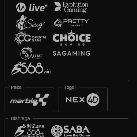
Race
Togel
Olahraga