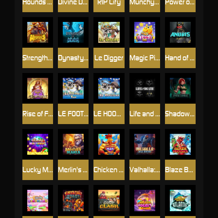
Hounds Of Hell
Divine Drop
RIP City
Munchy Milo
Power of 10
Strength Of Hercules
Dynasty of Death
Le Digger
Magic Piggy OG
Hand of Anubis
Rise of Fortuna
LE FOOTBALL FAN
LE HOOLIGAN
Life and Death
Shadow Treasure
Lucky Multifruit
Merlin's Mania
Chicken Man
Valhalla: Wild Winter
Blaze Buddies