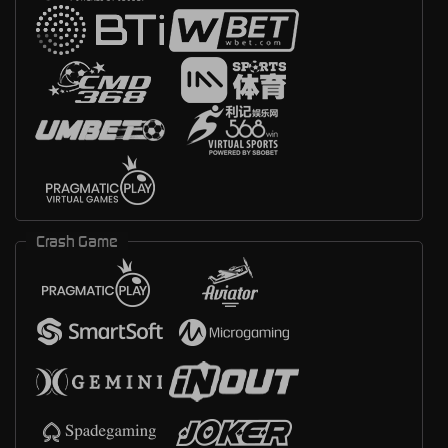
Crash Game