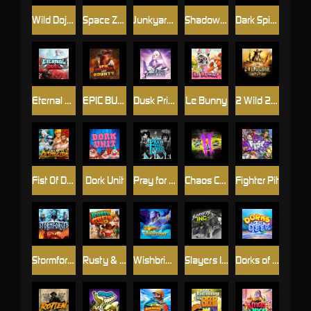
Wild Dojo Strike
Space Zoo
Junkyard Kings
Shadow Strike
Dark Spiral
Eternal Duel
EPIC BULLETS & BOUNTY
Dusk Princess
Le Bunny
2 Wild 2 Die
Fist Of Destruction
Dork Unit
Pray for Three
Chaos Crew 2
Fighter Pit
Stormforged
Rusty & Curly
Wishbringer
Slayers Inc
Dorks of The Deep