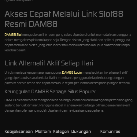
nyaman dan praktis.
Akses Cepat Melalui Link Slot88
Resmi DAM88
DAM88 Slot
menyediakan link resmi yang selalu diperbarui untuk memudahkan pengguna
dalam mengakses platform kapan saja. Dengan sistem yang stabil dan optimal, pengguna
dapat menikmati akses yang lebih lancar baik melalui desktop maupun smartphone tanpa
kendala berarti.
Link Alternatif Aktif Setiap Hari
Untuk menjaga kenyamanan pengguna,
DAM88 Login
menghadirkan link alternatif aktif
yang diperbarui secara berkala. Hal ini membantu pengguna tetap terhubung dengan
platform secara aman dan cepat meskipun terjadi perubahan akses pada jaringan tertentu.
Keunggulan DAM88 Sebagai Situs Populer
DAM88 dikenal karena menghadirkan berbagai informasi terkini mengenai permainan yang
sedang banyak diminati. Pengguna dapat menemukan berbagai pilihan permainan favorit
dengan tampilan yang mudah dipahami dan navigasi yang sederhana.
Kebijaksanaan
Platform
Kategori
Dukungan
Komunitas