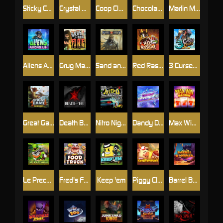
Sticky Candyland
Crystal Robot
Coop Clash
Chocolate Rocket
Marlin Masters Atlantis
Aliens Among Us
Grug Make Fire
Sand and Ashes
Red Rascal™
3 Cursed Chests™
Great Game Rockies
Death Becomes You
Nitro Nights
Dandy Diamonds
Max Win Machine
Le Prechaun
Fred's Food Truck
Keep 'em
Piggy Cluster Hunt
Barrel Bonanza