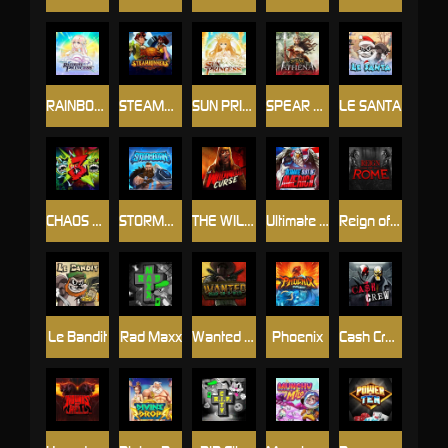
RAINBOW PRINCESS
STEAMRUNNERS
SUN PRINCESS
SPEAR OF ATHENA
LE SANTA
CHAOS CREW 3
STORMBORN
THE WILDWOOD CURSE
Ultimate Slot of America
Reign of Rome
Le Bandit
Rad Maxx
Wanted Dead or a Wild
Phoenix
Cash Crew