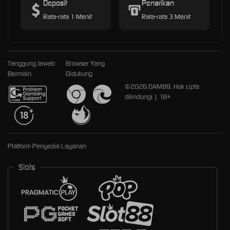
Deposit
Penarikan
Rata-rata 1 Menit
Rata-rata 3 Menit
Tanggung Jawab
Browser Yang
Bermain
Didukung
©2026 DAM88. Hak cipta
dilindungi | 18+
Platform Penyedia Layanan
Slots