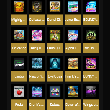
Mighty Masks
Outlasw Inc
Donut Division
Joker Bombs
BOUNCY BOMBS
Le Viking
Tasty Treats
Cash Quest
Alpha Eagle
The Bowery Boys
Limbo
Rise of Ymir
Evil Eyes
Frank's Farm
DONNY DOUGH
Frutz
Gronk's Gems
Cubes
Dawn of Kings
Wings of Horus