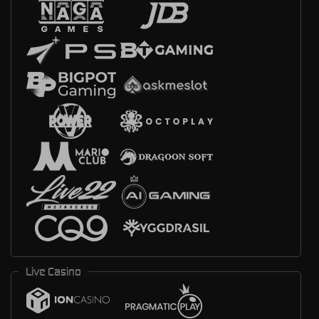
Live Casino