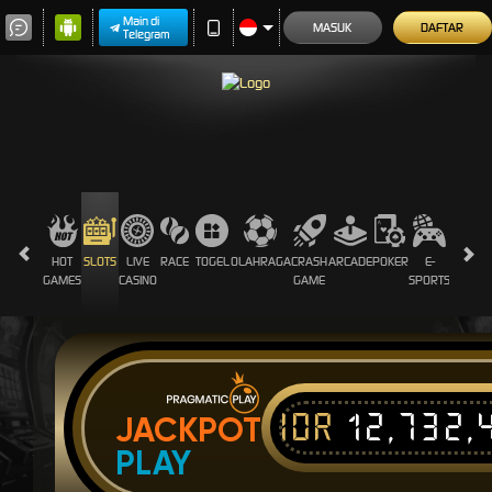
Main di
MASUK
DAFTAR
Telegram
HOT
SLOTS
LIVE
RACE
TOGEL
OLAHRAGA
CRASH
ARCADE
POKER
E-
SABUN
GAMES
CASINO
GAME
SPORTS
AYAM
IDR
12,732,
JACKPOT
PLAY