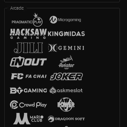
Arcade