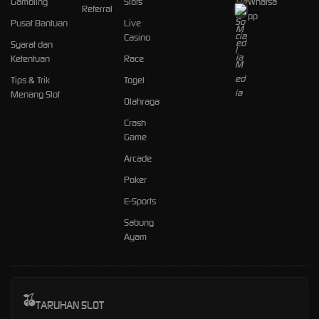
Gambling
Slots
Whatsa
Referral
pp
Pusat Bantuan
Live
Casino
Syarat dan
Ketentuan
Race
Tips & Trik
Togel
Menang Slot
Olahraga
Crash
Game
Arcade
Poker
E-Sports
Sabung
Ayam
TARUHAN SLOT