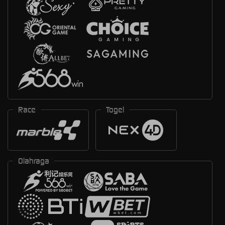
Race
Togel
Olahraga