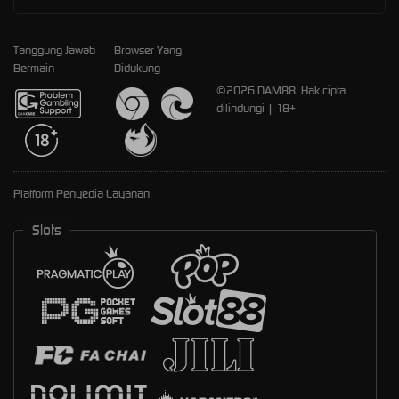
Tanggung Jawab
Browser Yang
Bermain
Didukung
©2026 DAM88. Hak cipta
dilindungi | 18+
Platform Penyedia Layanan
Slots