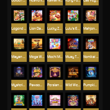
Golden Hatch
Heavenly Sage
Kawaii Neko
Kung Fu Warrior
Las Vegas Party
Legend of the White and Green Snake
Lion Dance Fortune
Lucky Zhu
Lulu's Enchanted Forest
Mahjong Fortune
Mayan Gold Hunt
Mega Wild Safari
Mochi Mochi
Muay Thai Arena
Nomikai Fever
Mysteries of Pandora
Pawsome Xmas
Persian Gems
Wild West Saloon
Pumpkin Night