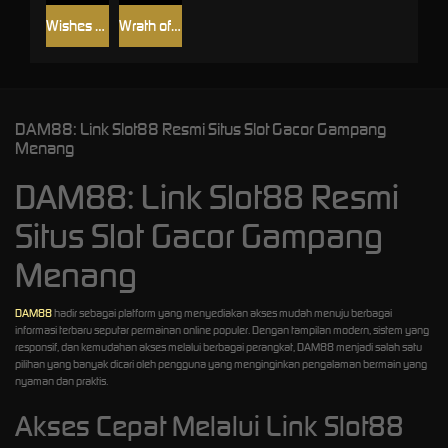
Wishes of the Genie
Wrath of Zeus
DAM88: Link Slot88 Resmi Situs Slot Gacor Gampang
Menang
DAM88: Link Slot88 Resmi
Situs Slot Gacor Gampang
Menang
DAM88
hadir sebagai platform yang menyediakan akses mudah menuju berbagai
informasi terbaru seputar permainan online populer. Dengan tampilan modern, sistem yang
responsif, dan kemudahan akses melalui berbagai perangkat, DAM88 menjadi salah satu
pilihan yang banyak dicari oleh pengguna yang menginginkan pengalaman bermain yang
nyaman dan praktis.
Akses Cepat Melalui Link Slot88