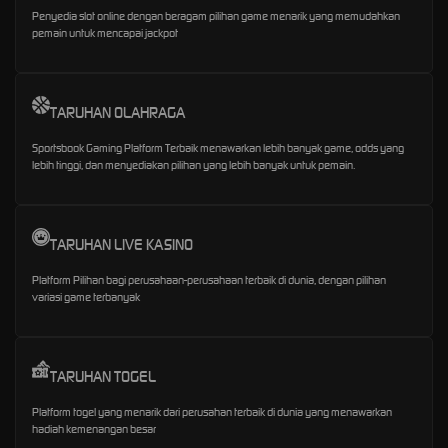
Penyedia slot online dengan beragam pilihan game menarik yang memudahkan
pemain untuk mencapai jackpot
TARUHAN OLAHRAGA
Sportsbook Gaming Platform Terbaik menawarkan lebih banyak game, odds yang
lebih tinggi, dan menyediakan pilihan yang lebih banyak untuk pemain.
TARUHAN LIVE KASINO
Platform Pilihan bagi perusahaan-perusahaan terbaik di dunia, dengan pilihan
variasi game terbanyak
TARUHAN TOGEL
Platform togel yang menarik dari perusahan terbaik di dunia yang menawarkan
hadiah kemenangan besar