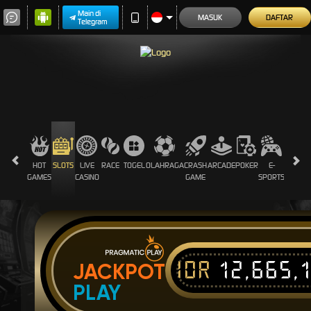
Main di
MASUK
DAFTAR
Telegram
HOT
SLOTS
LIVE
RACE
TOGEL
OLAHRAGA
CRASH
ARCADE
POKER
E-
SABUN
GAMES
CASINO
GAME
SPORTS
AYAM
IDR
12,665,
JACKPOT
PLAY