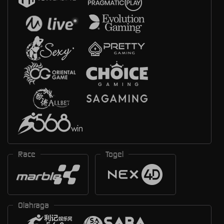
Race
Togel
Olahraga