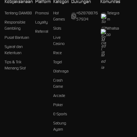
Kebijaksanaan
Platform
Kategori
Dukungan
Komunitas
Tentang DAM88
Promosi
Hot
+62878876
Telegra
Games
57934
m
Responsible
Loyalty
Gambling
Slots
Whatsa
Referral
pp
Pusat Bantuan
Live
Casino
Syarat dan
Ketentuan
Race
Tips & Trik
Togel
Menang Slot
Olahraga
Crash
Game
Arcade
Poker
E-Sports
Sabung
Ayam