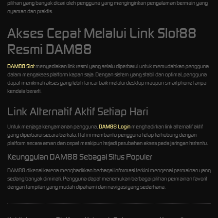
pilihan yang banyak dicari oleh pengguna yang menginginkan pengalaman bermain yang
nyaman dan praktis.
Akses Cepat Melalui Link Slot88
Resmi DAM88
DAM88 Slot
menyediakan link resmi yang selalu diperbarui untuk memudahkan pengguna
dalam mengakses platform kapan saja. Dengan sistem yang stabil dan optimal, pengguna
dapat menikmati akses yang lebih lancar baik melalui desktop maupun smartphone tanpa
kendala berarti.
Link Alternatif Aktif Setiap Hari
Untuk menjaga kenyamanan pengguna,
DAM88 Login
menghadirkan link alternatif aktif
yang diperbarui secara berkala. Hal ini membantu pengguna tetap terhubung dengan
platform secara aman dan cepat meskipun terjadi perubahan akses pada jaringan tertentu.
Keunggulan DAM88 Sebagai Situs Populer
DAM88 dikenal karena menghadirkan berbagai informasi terkini mengenai permainan yang
sedang banyak diminati. Pengguna dapat menemukan berbagai pilihan permainan favorit
dengan tampilan yang mudah dipahami dan navigasi yang sederhana.