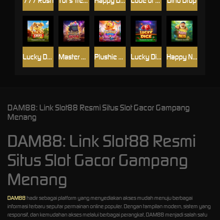
777 Rush
Tut's Treasure Tower
Happy Dragon
Code of Cairo
Dino Drop
Lucky Dog
Master Gems
Plushie Wins
Lucky Dice
Happy Nets
DAM88: Link Slot88 Resmi Situs Slot Gacor Gampang
Menang
DAM88: Link Slot88 Resmi
Situs Slot Gacor Gampang
Menang
DAM88
hadir sebagai platform yang menyediakan akses mudah menuju berbagai
informasi terbaru seputar permainan online populer. Dengan tampilan modern, sistem yang
responsif, dan kemudahan akses melalui berbagai perangkat, DAM88 menjadi salah satu