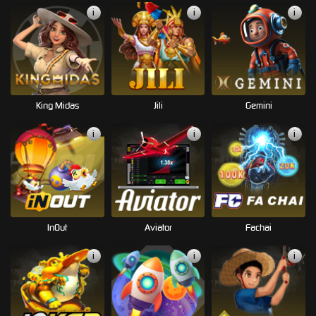
i
i
i
King Midas
Jili
Gemini
i
i
i
InOut
Aviator
Fachai
i
i
i