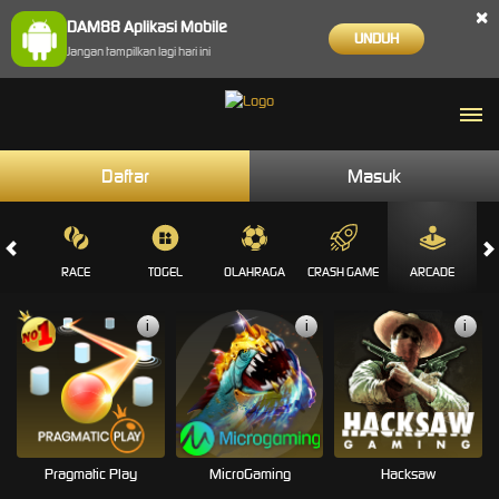
×
DAM88 Aplikasi Mobile
UNDUH
Jangan tampilkan lagi hari ini
Daftar
Masuk
SINO
RACE
TOGEL
OLAHRAGA
CRASH GAME
ARCADE
i
i
i
Pragmatic Play
MicroGaming
Hacksaw