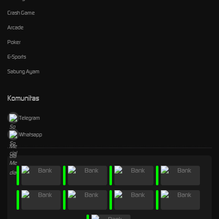
Crash Game
Arcade
Poker
E-Sports
Sabung Ayam
Komunitas
Telegram
Whatsapp