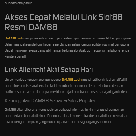
nyaman dan praktis.
Akses Cepat Melalui Link Slot88
Resmi DAM88
DAM88 Slot
menyediakan link resmi yang selalu diperbarui untuk memudahkan pengguna
dalam mengakses platform kapan saja. Dengan sistem yang stabil dan optimal, pengguna
dapat menikmati akses yang lebih lancar baik melalui desktop maupun smartphone tanpa
kendala berarti.
Link Alternatif Aktif Setiap Hari
Untuk menjaga kenyamanan pengguna,
DAM88 Login
menghadirkan link alternatif aktif
yang diperbarui secara berkala. Hal ini membantu pengguna tetap terhubung dengan
platform secara aman dan cepat meskipun terjadi perubahan akses pada jaringan tertentu.
Keunggulan DAM88 Sebagai Situs Populer
DAM88 dikenal karena menghadirkan berbagai informasi terkini mengenai permainan
yang sedang banyak diminati. Pengguna dapat menemukan berbagai pilihan permainan
favorit dengan tampilan yang mudah dipahami dan navigasi yang sederhana.