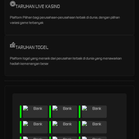
TARUHAN LIVE KASINO
Platform Pilihan bagi perusahaan-perusahaan terbaik di dunia, dengan pilihan
variasi game terbanyak
TARUHAN TOGEL
Platform togel yang menarik dari perusahan terbaik di dunia yang menawarkan
hadiah kemenangan besar