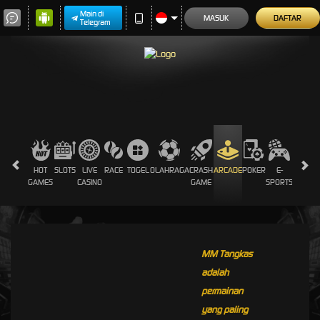
Main di
MASUK
DAFTAR
Telegram
HOT
SLOTS
LIVE
RACE
TOGEL
OLAHRAGA
CRASH
ARCADE
POKER
E-
SABUN
GAMES
CASINO
GAME
SPORTS
AYAM
MM Tangkas
adalah
permainan
yang paling