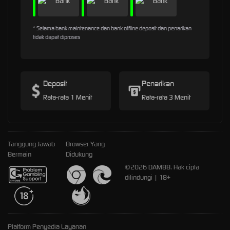
* Selama bank maintenance dan bank offline deposit dan penarikan
tidak dapat diproses
Deposit
Penarikan
Rata-rata 1 Menit
Rata-rata 3 Menit
Tanggung Jawab
Browser Yang
Bermain
Didukung
©2026 DAM88. Hak cipta
dilindungi | 18+
Platform Penyedia Layanan