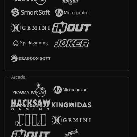
Arcade