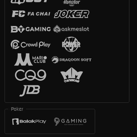
Poker