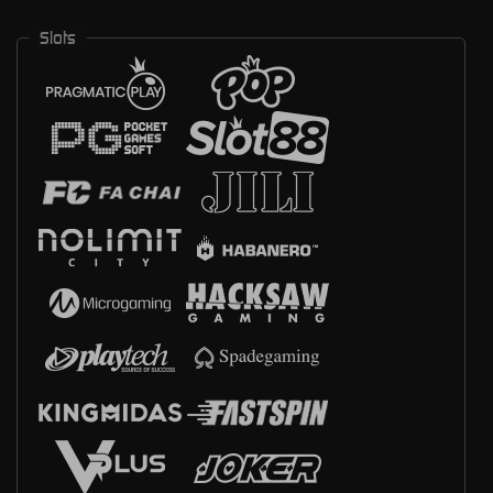
Slots