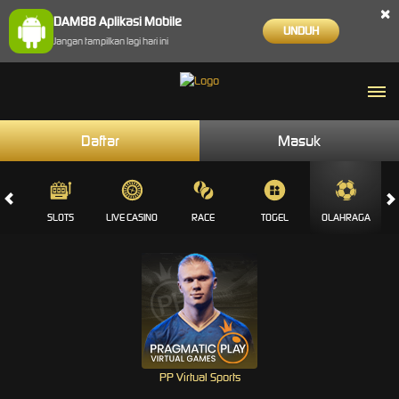
×
DAM88 Aplikasi Mobile
UNDUH
Jangan tampilkan lagi hari ini
Daftar
Masuk
MES
SLOTS
LIVE CASINO
RACE
TOGEL
OLAHRAGA
C
PP Virtual Sports