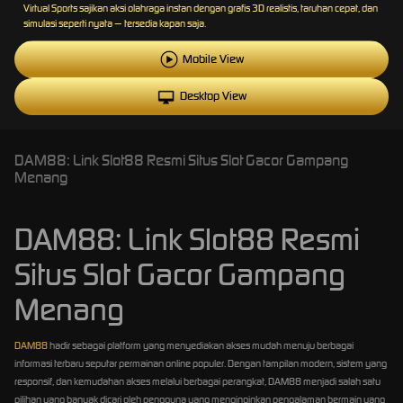
Virtual Sports sajikan aksi olahraga instan dengan grafis 3D realistis, taruhan cepat, dan
simulasi seperti nyata — tersedia kapan saja.
Mobile View
Desktop View
DAM88: Link Slot88 Resmi Situs Slot Gacor Gampang
Menang
DAM88: Link Slot88 Resmi
Situs Slot Gacor Gampang
Menang
DAM88
hadir sebagai platform yang menyediakan akses mudah menuju berbagai
informasi terbaru seputar permainan online populer. Dengan tampilan modern, sistem yang
responsif, dan kemudahan akses melalui berbagai perangkat, DAM88 menjadi salah satu
pilihan yang banyak dicari oleh pengguna yang menginginkan pengalaman bermain yang