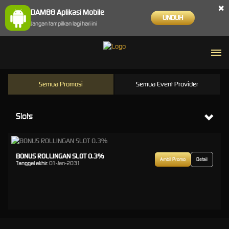
×
DAM88 Aplikasi Mobile
UNDUH
Jangan tampilkan lagi hari ini
Semua Promosi
Semua Event Provider
Slots
BONUS ROLLINGAN SLOT 0.3%
Ambil Promo
Detail
Tanggal akhir:
01-Jan-2031