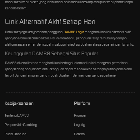
dapat menikmati akses yang lebih lancar baik melalui desktop maupun smartphone tanpa
kendala berarti.
Link Alternatif Aktif Setiap Hari
Untuk menjaga kenyamanan pengguna,
DAM88 Login
menghadirkan link alternatif aktif
yang diperbarui secara berkala. Hal ini membantu pengguna tetap terhubung dengan
platform secara aman dan cepat meskipun terjadi perubahan akses pada jaringan tertentu.
Keunggulan DAM88 Sebagai Situs Populer
DAM88 dikenal karena menghadirkan berbagai informasi terkini mengenai permainan
yang sedang banyak diminati. Pengguna dapat menemukan berbagai pilihan permainan
favorit dengan tampilan yang mudah dipahami dan navigasi yang sederhana.
Kebijaksanaan
Platform
Tentang DAM88
Promosi
Responsible Gambling
Loyalty
Pusat Bantuan
Referral