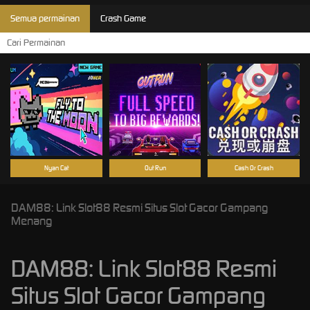
Semua permainan
Crash Game
Nyan Cat
Out Run
Cash Or Crash
DAM88: Link Slot88 Resmi Situs Slot Gacor Gampang
Menang
DAM88: Link Slot88 Resmi
Situs Slot Gacor Gampang