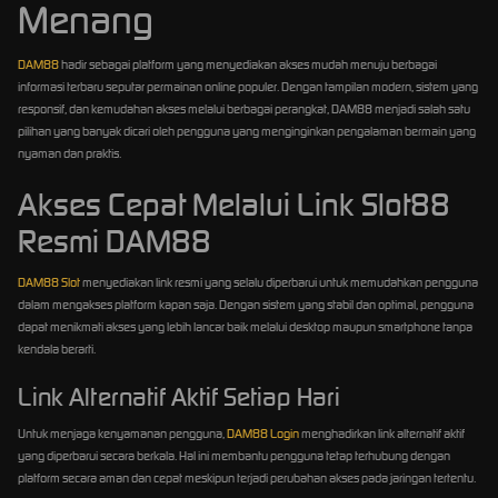
Menang
DAM88
hadir sebagai platform yang menyediakan akses mudah menuju berbagai
informasi terbaru seputar permainan online populer. Dengan tampilan modern, sistem yang
responsif, dan kemudahan akses melalui berbagai perangkat, DAM88 menjadi salah satu
pilihan yang banyak dicari oleh pengguna yang menginginkan pengalaman bermain yang
nyaman dan praktis.
Akses Cepat Melalui Link Slot88
Resmi DAM88
DAM88 Slot
menyediakan link resmi yang selalu diperbarui untuk memudahkan pengguna
dalam mengakses platform kapan saja. Dengan sistem yang stabil dan optimal, pengguna
dapat menikmati akses yang lebih lancar baik melalui desktop maupun smartphone tanpa
kendala berarti.
Link Alternatif Aktif Setiap Hari
Untuk menjaga kenyamanan pengguna,
DAM88 Login
menghadirkan link alternatif aktif
yang diperbarui secara berkala. Hal ini membantu pengguna tetap terhubung dengan
platform secara aman dan cepat meskipun terjadi perubahan akses pada jaringan tertentu.