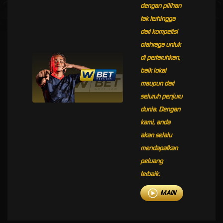
dengan pilihan
tak terhingga
dari kompetisi
olahraga untuk
di pertaruhkan,
baik lokal
maupun dari
seluruh penjuru
dunia. Dengan
kami, anda
akan selalu
mendapatkan
peluang
terbaik.
MAIN