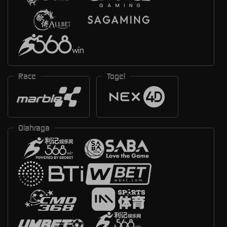
Race
Togel
Olahraga