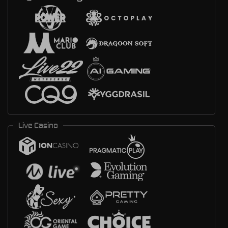
Live Casino