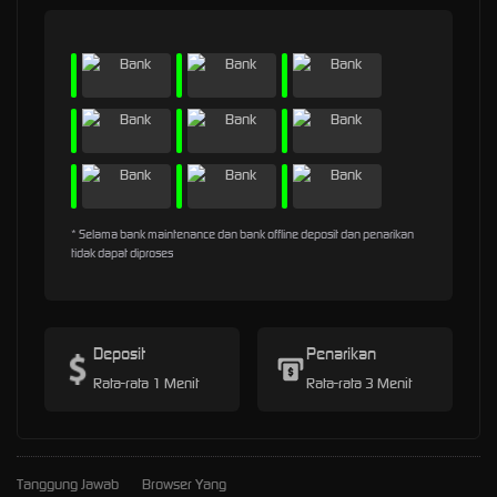
* Selama bank maintenance dan bank offline deposit dan penarikan
tidak dapat diproses
Deposit
Penarikan
Rata-rata 1 Menit
Rata-rata 3 Menit
Tanggung Jawab
Browser Yang