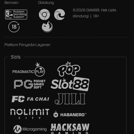
Bermain
Didukung
©2026 DAM88. Hak cipta
dilindungi | 18+
Platform Penyedia Layanan
Slots