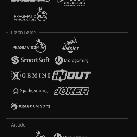
Crash Game
Arcade