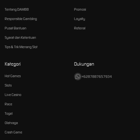
Tentang DAM88
Promosi
Responsible Gambling
Loyalty
Pusat Bantuan
Referral
Syarat dan Ketentuan
Tips & Trik Menang Slot
Kategori
Dukungan
Hot Games
+6287887657934
Slots
Live Casino
Race
Togel
Olahraga
Crash Game