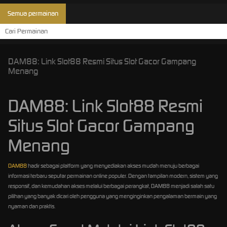
Semua permainan
DAM88: Link Slot88 Resmi Situs Slot Gacor Gampang
Menang
DAM88: Link Slot88 Resmi
Situs Slot Gacor Gampang
Menang
DAM88
hadir sebagai platform yang menyediakan akses mudah menuju berbagai
informasi terbaru seputar permainan online populer. Dengan tampilan modern, sistem yang
responsif, dan kemudahan akses melalui berbagai perangkat, DAM88 menjadi salah satu
pilihan yang banyak dicari oleh pengguna yang menginginkan pengalaman bermain yang
nyaman dan praktis.