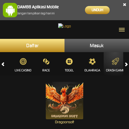
×
DAM88 Aplikasi Mobile
UNDUH
Jangan tampilkan lagi hari ini
Daftar
Masuk
OTS
LIVE CASINO
RACE
TOGEL
OLAHRAGA
CRASH GAME
Dragoonsoft