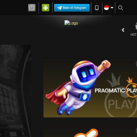
Main di Telegram
HOT