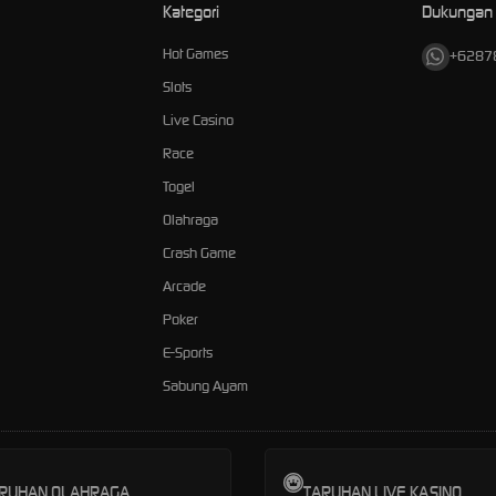
Kategori
Dukungan
Hot Games
+6287
Slots
Live Casino
Race
Togel
Olahraga
Crash Game
Arcade
Poker
E-Sports
Sabung Ayam
RUHAN OLAHRAGA
TARUHAN LIVE KASINO