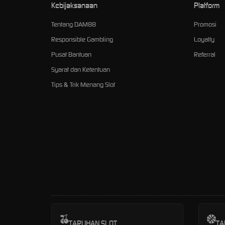
Kebijaksanaan
Platform
Tentang DAM88
Promosi
Responsible Gambling
Loyalty
Pusat Bantuan
Referral
Syarat dan Ketentuan
Tips & Trik Menang Slot
TARUHAN SLOT
TA