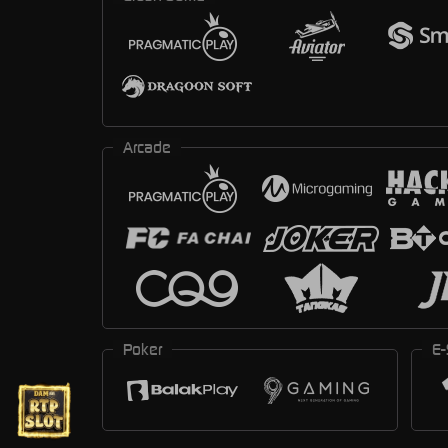
Arcade
Poker
E-