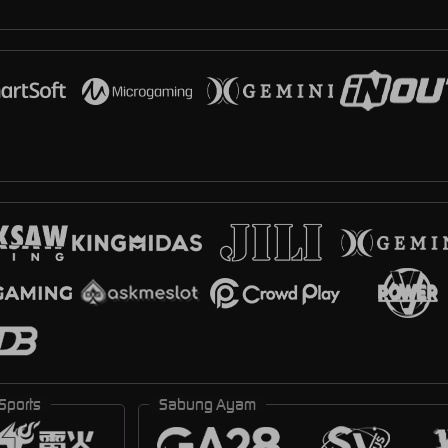
Sports
Sabung Ayam