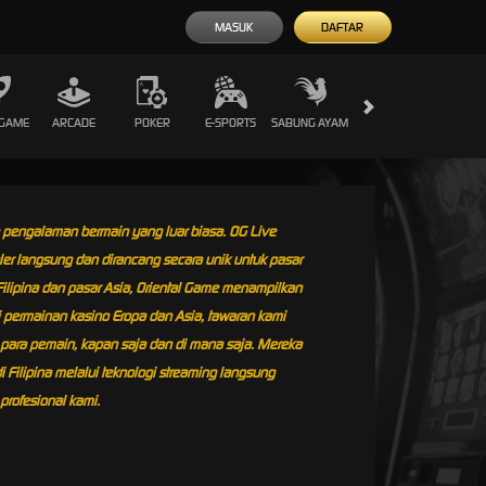
MASUK
DAFTAR
 GAME
ARCADE
POKER
E-SPORTS
SABUNG AYAM
PROMOSI
 pengalaman bermain yang luar biasa. OG Live
er langsung dan dirancang secara unik untuk pasar
ilipina dan pasar Asia, Oriental Game menampilkan
ari permainan kasino Eropa dan Asia, tawaran kami
para pemain, kapan saja dan di mana saja. Mereka
 Filipina melalui teknologi streaming langsung
rofesional kami.