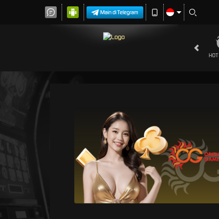
Main di Telegram
HOT