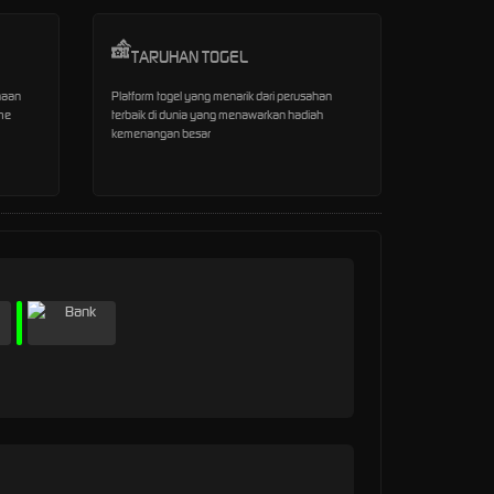
TARUHAN TOGEL
haan
Platform togel yang menarik dari perusahan
ame
terbaik di dunia yang menawarkan hadiah
kemenangan besar