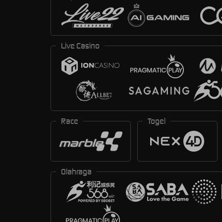
Live Casino
Race
Togel
Olahraga