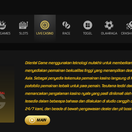
 GAMES
SLOTS
LIVE CASINO
RACE
TOGEL
OLAHRAGA
CRASH
Oriental Game menggunakan teknologi mutakhir untuk memberikan
menyediakan permainan berkualitas tinggi yang menampilkan deal
Asia. Sebagai penyedia terkemuka permainan kasino langsung di F
portofolio permainan terbaik untuk para pemain. Terutama terdiri d
memancarkan pengalaman kasino nyata yang pasti dinikmati oleh 
tersedia dalam beberapa bahasa dan dilakukan di studio canggih di
24/7 kami, dan berada di bawah pengawasan dealer dan pit boss p
MAIN