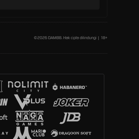
©2026 DAM88. Hak cipta dilindungi | 18+