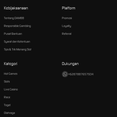
Kebijaksanaan
Platform
Tentang DAM88
Promosi
Responsible Gambling
Loyalty
Pusat Bantuan
Referral
Syarat dan Ketentuan
Tips & Trik Menang Slot
Kategori
Dukungan
Hot Games
+6287887657934
Slots
Live Casino
Race
Togel
Olahraga