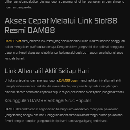
pilihan yang banyak dicari oleh pengguna yang menginginkan pengalaman bermain yang
nyaman dan praktis.
Akses Cepat Melalui Link Slot88
Resmi DAM88
DAM88 Slot
menyediakan link resmi yang selalu diperbarui untuk memudahkan pengguna
dalam mengakses platform kapan saja. Dengan sistem yang stabil dan optimal, pengguna
dapat menikmati akses yang lebih lancar baik melalui desktop maupun smartphone tanpa
kendala berarti.
Link Alternatif Aktif Setiap Hari
Untuk menjaga kenyamanan pengguna,
DAM88 Login
menghadirkan link alternatif aktif
yang diperbarui secara berkala. Hal ini membantu pengguna tetap terhubung dengan
platform secara aman dan cepat meskipun terjadi perubahan akses pada jaringan tertentu.
Keunggulan DAM88 Sebagai Situs Populer
DAM88 dikenal karena menghadirkan berbagai informasi terkini mengenai permainan
yang sedang banyak diminati. Pengguna dapat menemukan berbagai pilihan permainan
favorit dengan tampilan yang mudah dipahami dan navigasi yang sederhana.