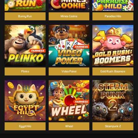
Bunny Run
Mines Cookie
Paradise Hilo
Plinko
Video Poker
Gold Rush: Boomers
Egypt Hilo
Wheel
Steampunk 2