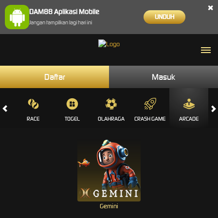
×
DAM88 Aplikasi Mobile
UNDUH
Jangan tampilkan lagi hari ini
Daftar
Masuk
SINO
RACE
TOGEL
OLAHRAGA
CRASH GAME
ARCADE
Gemini