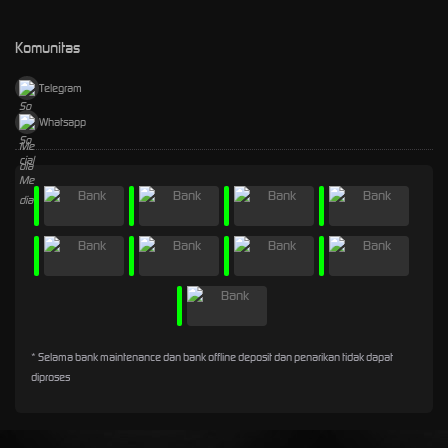
Komunitas
Telegram
Whatsapp
* Selama bank maintenance dan bank offline deposit dan penarikan tidak dapat
diproses