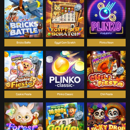
Bricks Battle
Egypt Gem Scratch
Plinko Neon
Cookie Fiesta
Plinko Classic
Chili Fiesta