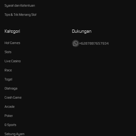
Syarat dan Ketentuan
Tips & Trik Menang Slot
Kategori
Dukungan
Hot Games
+6287887657934
Slots
Live Casino
Race
Togel
Olahraga
Crash Game
Arcade
Poker
E-Sports
Sabung Ayam