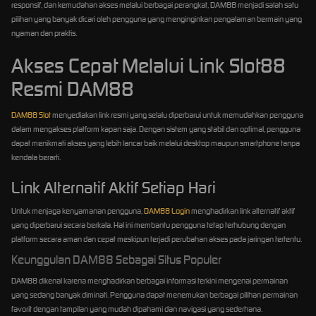
responsif, dan kemudahan akses melalui berbagai perangkat, DAM88 menjadi salah satu
pilihan yang banyak dicari oleh pengguna yang menginginkan pengalaman bermain yang
nyaman dan praktis.
Akses Cepat Melalui Link Slot88
Resmi DAM88
DAM88 Slot
menyediakan link resmi yang selalu diperbarui untuk memudahkan pengguna
dalam mengakses platform kapan saja. Dengan sistem yang stabil dan optimal, pengguna
dapat menikmati akses yang lebih lancar baik melalui desktop maupun smartphone tanpa
kendala berarti.
Link Alternatif Aktif Setiap Hari
Untuk menjaga kenyamanan pengguna,
DAM88 Login
menghadirkan link alternatif aktif
yang diperbarui secara berkala. Hal ini membantu pengguna tetap terhubung dengan
platform secara aman dan cepat meskipun terjadi perubahan akses pada jaringan tertentu.
Keunggulan DAM88 Sebagai Situs Populer
DAM88 dikenal karena menghadirkan berbagai informasi terkini mengenai permainan
yang sedang banyak diminati. Pengguna dapat menemukan berbagai pilihan permainan
favorit dengan tampilan yang mudah dipahami dan navigasi yang sederhana.