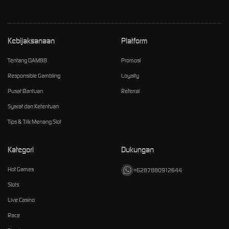
Kebijaksanaan
Platform
Tentang DAM88
Promosi
Responsible Gambling
Loyalty
Pusat Bantuan
Referral
Syarat dan Ketentuan
Tips & Trik Menang Slot
Kategori
Dukungan
Hot Games
+6287880912644
Slots
Live Casino
Race