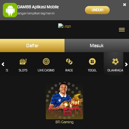
×
DAM88 Aplikasi Mobile
UNDUH
Jangan tampilkan lagi hari ini
Daftar
Masuk
GAMES
SLOTS
LIVE CASINO
RACE
TOGEL
OLAHRAGA
BTi Gaming