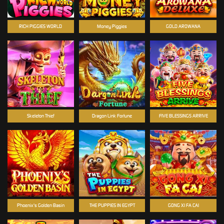
RICH PIGGIES WORLD
Money Piggies
GOLD AROWANA
Skeleton Thief
Dragon Link Fortune
FIVE BLESSINGS ARRIVE
Phoenix's Golden Basin
THE PUPPIES IN EGYPT
GONG XI FA CAI