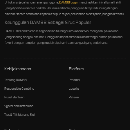
Untuk menjaga kenyamanan pengguna,
DAM88 Login
menghadirkan link alternatif aktif
yang diperbarui secara berkala. Hal ini membantu pengguna tetap terhubung dengan
platform secara aman dan cepat meskipun terjadi perubahan akses pada jaringan tertentu.
Keunggulan DAM88 Sebagai Situs Populer
DAM88 dikenal karena menghadirkan berbagai informasi terkini mengenai permainan
yang sedang banyak diminati. Pengguna dapat menemukan berbagai pilihan permainan
favorit dengan tampilan yang mudah dipahami dan navigasi yang sederhana.
Kebijaksanaan
Platform
Tentang DAM88
Promosi
Responsible Gambling
Loyalty
Pusat Bantuan
Referral
Syarat dan Ketentuan
Tips & Trik Menang Slot