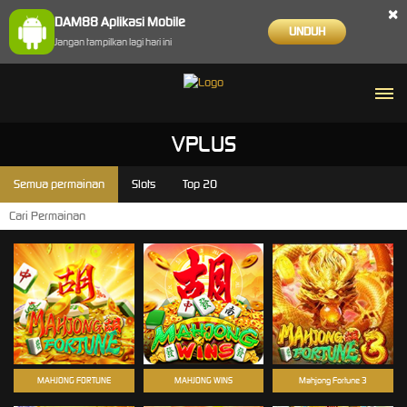
×
DAM88 Aplikasi Mobile
UNDUH
Jangan tampilkan lagi hari ini
VPLUS
Semua permainan
Slots
Top 20
MAHJONG FORTUNE
MAHJONG WINS
Mahjong Fortune 3