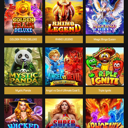
GOLDEN TRAIN DELUXE
RHINO LEGEND
Magic Bingo Queen
Mystic Panda
Angel vs Devil Ultimate Goal Showdown
Triple Ignite