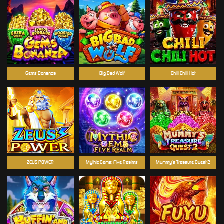
Gems Bonanza
Big Bad Wolf
Chili Chili Hot
ZEUS POWER
Mythic Gems: Five Realms
Mummy’s Treasure Quest 2