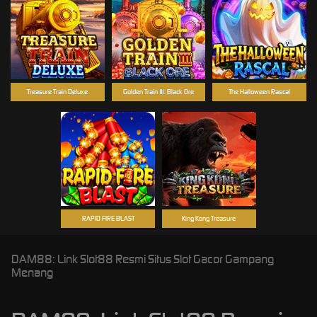
Treasure Train Deluxe
Golden Train Ⅲ: Black Ore
The Halloween Rascal
RAPID FIRE BLAST
King Kong Treasure
DAM88: Link Slot88 Resmi Situs Slot Gacor Gampang
Menang