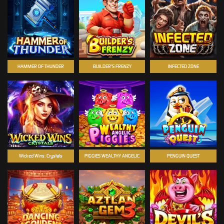
HAMMER OF THUNDER
BUILDER'S FRENZY
INFECTED ZONE
Wicked Wins: Crystals
PIGGIES WEALTHY ANGELIC
PENGUIN QUEST