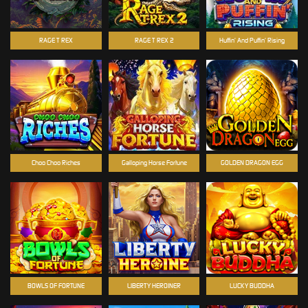
RAGE T-REX
RAGE T-REX 2
Huffin’ And Puffin’ Rising
Choo Choo Riches
Galloping Horse Fortune
GOLDEN DRAGON EGG
BOWLS OF FORTUNE
LIBERTY HEROINER
LUCKY BUDDHA