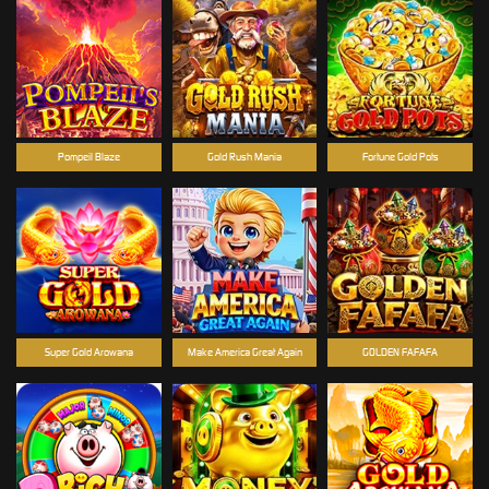
Pompeil Blaze
Gold Rush Mania
Fortune Gold Pots
Super Gold Arowana
Make America Great Again
GOLDEN FAFAFA