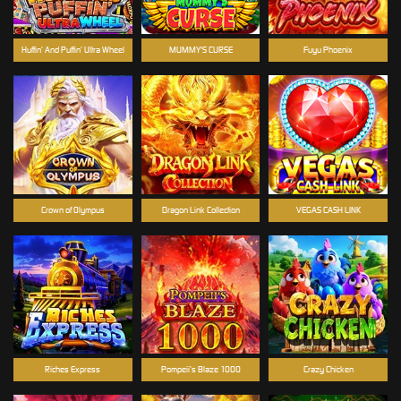
Huffin’ And Puffin’ Ultra Wheel
MUMMY'S CURSE
Fuyu Phoenix
Crown of Olympus
Dragon Link Collection
VEGAS CASH LINK
Riches Express
Pompeii’s Blaze 1000
Crazy Chicken