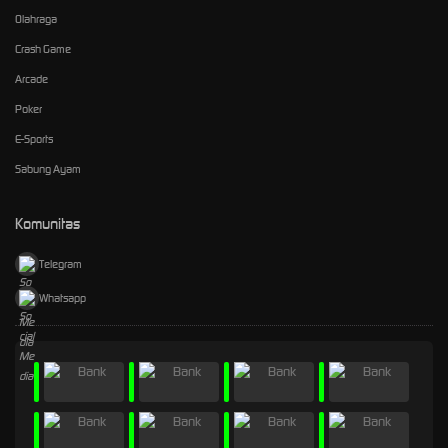
Olahraga
Crash Game
Arcade
Poker
E-Sports
Sabung Ayam
Komunitas
Telegram
Whatsapp