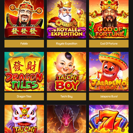
Fafafa
Royale Expedition
God Of Fortune
Dragon Tiles
Taichi Boy
Jalapeno Burst