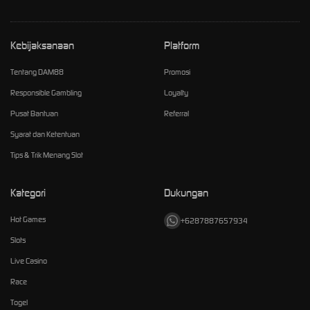
Kebijaksanaan
Platform
Tentang DAM88
Promosi
Responsible Gambling
Loyalty
Pusat Bantuan
Referral
Syarat dan Ketentuan
Tips & Trik Menang Slot
Kategori
Dukungan
Hot Games
+6287887657934
Slots
Live Casino
Race
Togel