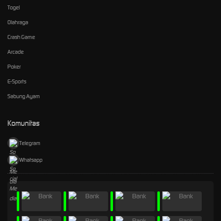
Togel
Olahraga
Crash Game
Arcade
Poker
E-Sports
Sabung Ayam
Komunitas
Telegram
Whatsapp