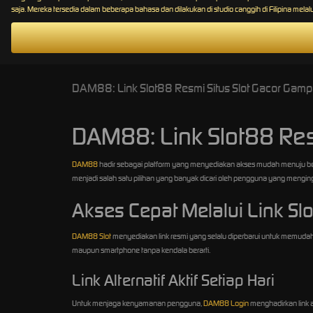
saja. Mereka tersedia dalam beberapa bahasa dan dilakukan di studio canggih di Filipina mela
DAM88: Link Slot88 Resmi Situs Slot Gacor Ga
DAM88: Link Slot88 Re
DAM88
hadir sebagai platform yang menyediakan akses mudah menuju ber
menjadi salah satu pilihan yang banyak dicari oleh pengguna yang mengi
Akses Cepat Melalui Link S
DAM88 Slot
menyediakan link resmi yang selalu diperbarui untuk memudah
maupun smartphone tanpa kendala berarti.
Link Alternatif Aktif Setiap Hari
Untuk menjaga kenyamanan pengguna,
DAM88 Login
menghadirkan link a