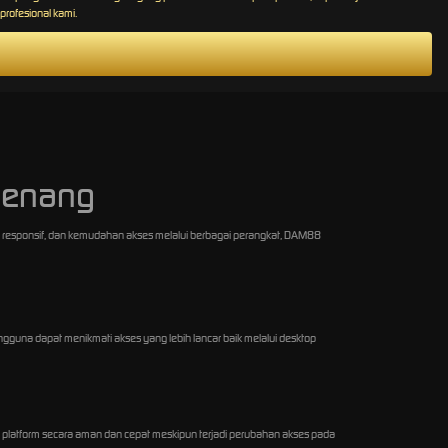
profesional kami.
Menang
g responsif, dan kemudahan akses melalui berbagai perangkat, DAM88
gguna dapat menikmati akses yang lebih lancar baik melalui desktop
an platform secara aman dan cepat meskipun terjadi perubahan akses pada