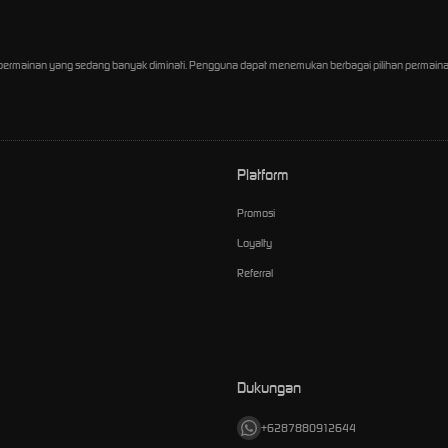
 permainan yang sedang banyak diminati. Pengguna dapat menemukan berbagai pilihan permaina
Platform
Promosi
Loyalty
Referral
Dukungan
+6287880912644