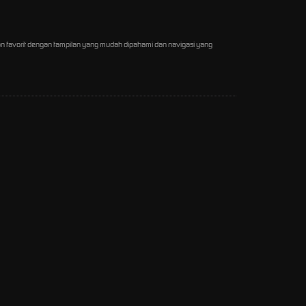
n favorit dengan tampilan yang mudah dipahami dan navigasi yang